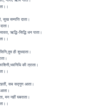
माता।।
नी, सुख सम्पत्ति दाता।
ि दाता।
्यावत, ऋद्धि-सिद्धि धन पाता।
माता।।
सिनि,तुम ही शुभदाता।
दाता।
रकाशिनी,भवनिधि की त्राता।
माता।।
 रहतीं, सब सद्गुण आता।
ण आता।
ता, मन नहीं घबराता।
माता।।