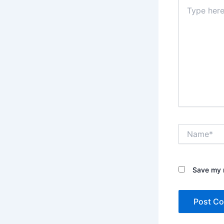
Type
here..
Name*
Save my n