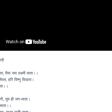
रती
ाता, मैया जय लक्ष्मी माता।।
ेवत, हरि विष्णु विधाता।
माता।।
माणी, तुम ही जग-माता।
ग-माता।।
्यावत, नारद ऋषि गाता।