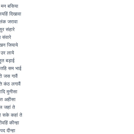
 मन बसिया
सियहिं दिखावा
लंक जरावा
ुर संहारे
 संवारे
न जियाये
 उर लाये
हुत बड़ाई
रतहि सम भाई
ो जस गावैं
 कंठ लगावैं
ादि मुनीसा
ित अहीसा
ल जहां ते
 सके कहां ते
ीवहिं कीन्हा
पद दीन्हा