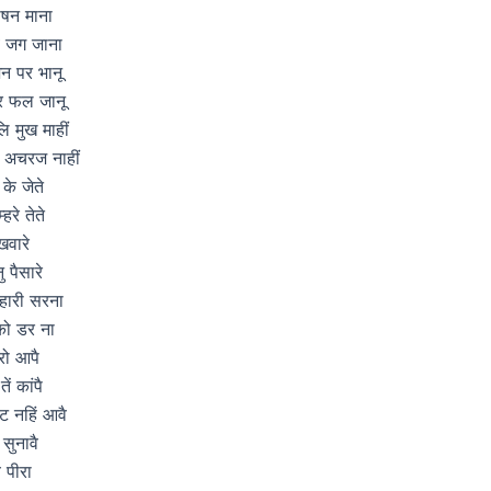
भीषन माना
ब जग जाना
न पर भानू
ुर फल जानू
लि मुख माहीं
े अचरज नाहीं
के जेते
हरे तेते
खवारे
 पैसारे
्हारी सरना
 को डर ना
रो आपै
ें कांपै
ट नहिं आवै
सुनावै
 पीरा