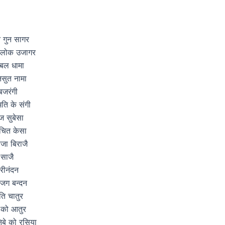
न गुन सागर
ं लोक उजागर
 बल धामा
नसुत नामा
बजरंगी
मति के संगी
ज सुबेसा
ंचित केसा
जा बिराजै
 साजै
रीनंदन
 जग बन्दन
अति चातुर
 को आतुर
निबे को रसिया