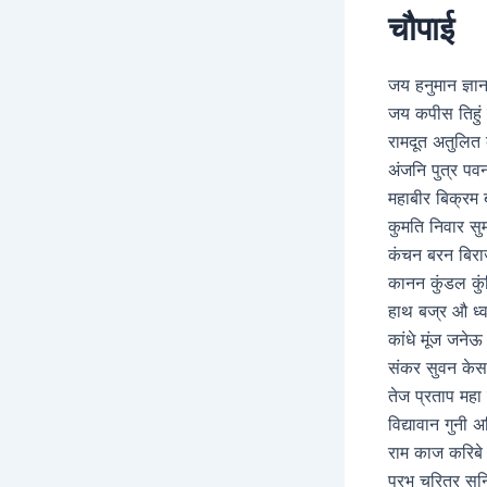
चौपाई
जय हनुमान ज्ञा
जय कपीस तिहु
रामदूत अतुलित
अंजनि पुत्र पव
महाबीर बिक्रम 
कुमति निवार सु
कंचन बरन बिरा
कानन कुंडल कु
हाथ बज्र औ ध्व
कांधे मूंज जनेऊ
संकर सुवन केस
तेज प्रताप महा
विद्यावान गुनी 
राम काज करिबे
प्रभु चरित्र सु