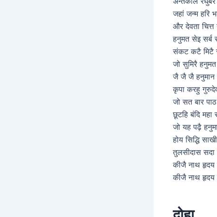
अन्तकाल रघुबर 
जहां जन्म हरि 
और देवता चित्त
हनुमत सेइ सर्ब
संकट कटै मिटै 
जो सुमिरै हनुम
जै जै जै हनुमान 
कृपा करहु गुरुदे
जो सत बार पा
छूटहि बंदि महा 
जो यह पढ़ै हनु
होय सिद्धि साख
तुलसीदास सदा ह
कीजै नाथ हृदय म
कीजै नाथ हृदय म
दोहा