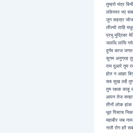
तुम्हरो मंत्र बि
लंकेस्वर भए स
जुग सहस्र जोज
लील्यो ताहि मध
प्रभु मुद्रिका मे
जलधि लांघि गय
दुर्गम काज जगत 
सुगम अनुग्रह तुम्
राम दुआरे तुम र
होत न आज्ञा बिनु
सब सुख लहै तुम
तुम रक्षक काहू
आपन तेज सम्हा
तीनों लोक हांक त
भूत पिसाच निक
महाबीर जब नाम 
नासै रोग हरै सब