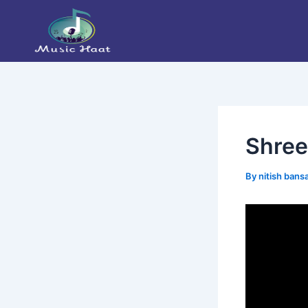
Skip
Post
to
navigation
content
Shree 
By
nitish bans