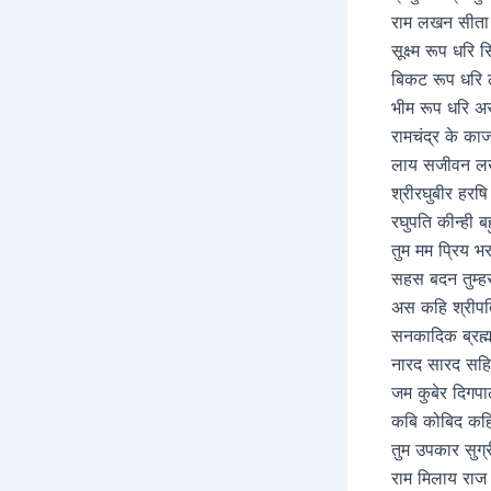
राम लखन सीता
सूक्ष्म रूप धरि 
बिकट रूप धरि 
भीम रूप धरि अस
रामचंद्र के काज
लाय सजीवन लख
श्रीरघुबीर हरषि
रघुपति कीन्ही ब
तुम मम प्रिय भ
सहस बदन तुम्हर
अस कहि श्रीपति
सनकादिक ब्रह्म
नारद सारद सह
जम कुबेर दिगपा
कबि कोबिद कहि
तुम उपकार सुग्र
राम मिलाय राज 