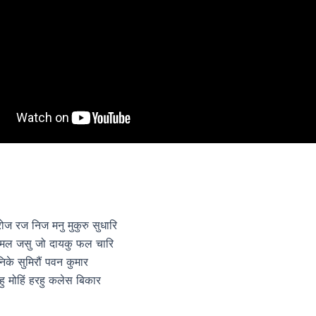
रोज रज निज मनु मुकुरु सुधारि
िमल जसु जो दायकु फल चारि
निके सुमिरौं पवन कुमार
 देहु मोहिं हरहु कलेस बिकार