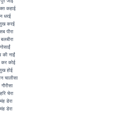
पुर जाई
भक्त कहाई
 न धरई
 सुख करई
सब पीरा
त बलबीरा
गोसाईं
व की नाईं
ठ कर कोई
सुख होई
मान चालीसा
ी गौरीसा
रि चेरा
ंह डेरा
ंह डेरा